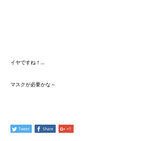
イヤですね！…
マスクが必要かな～
Tweet
Share
+1